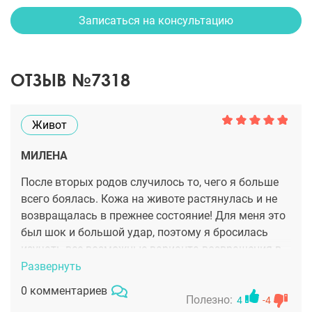
Записаться на консультацию
ОТЗЫВ №7318
Живот
МИЛЕНА
После вторых родов случилось то, чего я больше
всего боялась. Кожа на животе растянулась и не
возвращалась в прежнее состояние! Для меня это
был шок и большой удар, поэтому я бросилась
изучать все возможные варианта возвращения в
прежнюю форму. Благо, моя близкая подруга,
Развернуть
которая уже сталкивалась с таким в своей жизни,
0 комментариев
сразу сказала мне: «Спорт и масло для тела тебе
Полезно:
4
-4