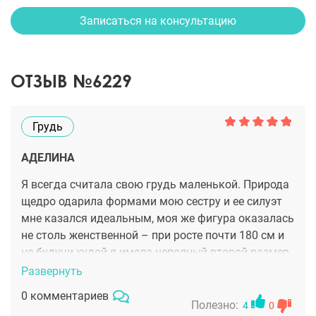
Записаться на консультацию
ОТЗЫВ №6229
Грудь
АДЕЛИНА
Я всегда считала свою грудь маленькой. Природа
щедро одарила формами мою сестру и ее силуэт
мне казался идеальным, моя же фигура оказалась
не столь женственной – при росте почти 180 см и
не будучи худой я имела неполный второй размер
и, конечно, комплексовала из-за этого. С годами
Развернуть
желание иметь красивую грудь только усилилось,
0 комментариев
и я решилась на операцию. Клинику и врача я
Полезно:
4
0