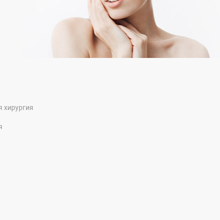
я хирургия
я