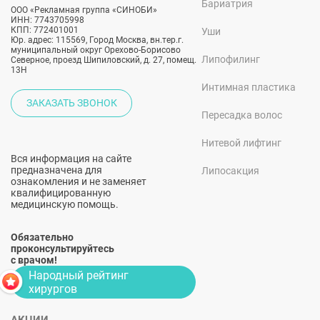
Бариатрия
ООО «Рекламная группа «СИНОБИ»
ИНН: 7743705998
КПП: 772401001
Уши
Юр. адрес: 115569, Город Москва, вн.тер.г.
муниципальный округ Орехово-Борисово
Липофилинг
Северное, проезд Шипиловский, д. 27, помещ.
13Н
Интимная пластика
ЗАКАЗАТЬ ЗВОНОК
Пересадка волос
Нитевой лифтинг
Вся информация на сайте
предназначена для
Липосакция
ознакомления и не заменяет
квалифицированную
медицинскую помощь.
Обязательно
проконсультируйтесь
с врачом!
Народный рейтинг
хирургов
АКЦИИ