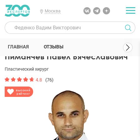
Москва
300 Экспертов
Пластические хирурги
Пиманчев Павел Вячесл
ГЛАВНАЯ
ОТЗЫВЫ
Пиманчев Павел Вячеславович
Пластический хирург
4.8
(76)
высокий
рейтинг