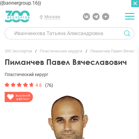
{{bannergroup.16}}
Москва
ГЛАВНАЯ
ОТЗЫВЫ
300 Экспертов
Пластические хирурги
Пиманчев Павел Вячесл
Пиманчев Павел Вячеславович
Пластический хирург
4.8
(76)
высокий
рейтинг