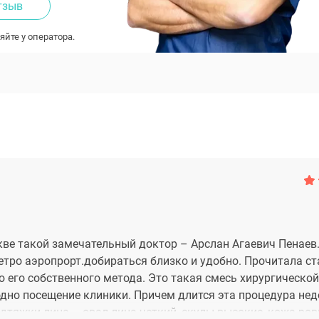
тзыв
яйте у оператора.
кве такой замечательный доктор – Арслан Агаевич Пенаев
метро аэропрорт.добираться близко и удобно. Прочитала с
ю его собственного метода. Это такая смесь хирургическо
одно посещение клиники. Причем длится эта процедура нед
одтяжки лица – овал лица четкий, скулы высокие, кожа ров