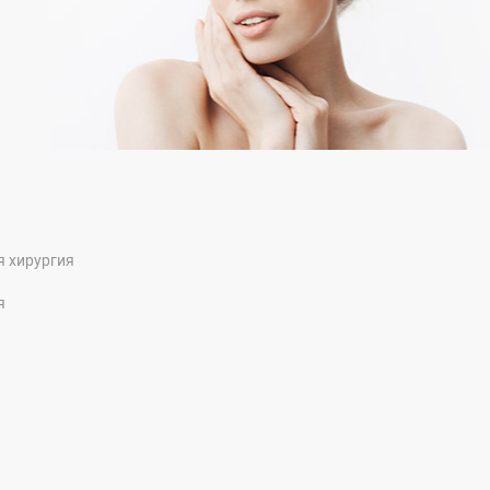
я хирургия
я