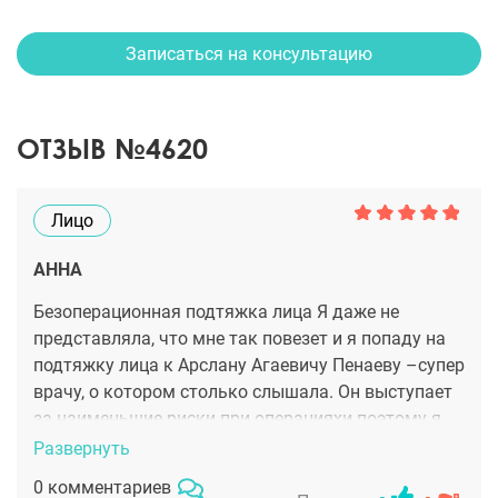
Записаться на консультацию
ОТЗЫВ №4620
Лицо
АННА
Безоперационная подтяжка лица Я даже не
представляла, что мне так повезет и я попаду на
подтяжку лица к Арслану Агаевичу Пенаеву –супер
врачу, о котором столько слышала. Он выступает
за наименьшие риски при операцияхи поэтому я
надеялась, что у него будет для меня какое то
Развернуть
решение для улучшения состояния лица, но
0 комментариев