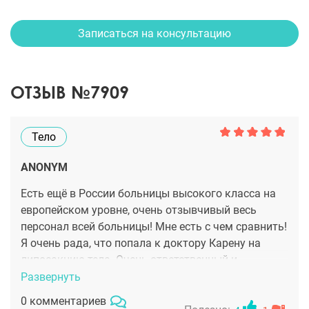
Записаться на консультацию
ОТЗЫВ №7909
Тело
ANONYM
Есть ещё в России больницы высокого класса на
европейском уровне, очень отзывчивый весь
персонал всей больницы! Мне есть с чем сравнить!
Я очень рада, что попала к доктору Карену на
липосакцию тела. Очень ответственный и
внимательный, знает своё дело, Профессионал
Развернуть
именно с большой буквы! Конечно, ещё рано
0 комментариев