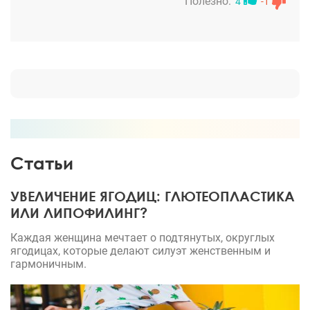
говорить об окончательном результате, но тем не
Полезно:
4
-1
менее, на третий день от операции я уже вижу
тонкую талию, которой никогда не было, даже
когда я была ну очень худющая! Я уверена, что
результат превзойдёт все мои ожидания! И
огромное спасибо доктору, что оставил меня ещё
на сутки, так как моя реабилитация была сложной,
дополнительно понадобились обезболивающие,
возможно из-за большого количества зон
липосакции и повышенной чувствительности
Статьи
организма. Всем рекомендую доктора Карена!
УВЕЛИЧЕНИЕ ЯГОДИЦ: ГЛЮТЕОПЛАСТИКА
ИЛИ ЛИПОФИЛИНГ?
Каждая женщина мечтает о подтянутых, округлых
ягодицах, которые делают силуэт женственным и
гармоничным.