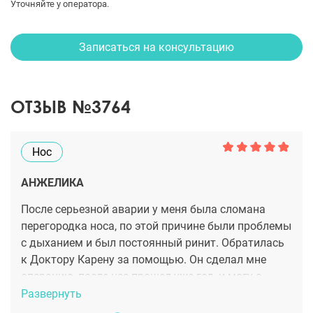
Уточняйте у оператора.
Записаться на консультацию
ОТЗЫВ №3764
Нос
АНЖЕЛИКА
После серьезной аварии у меня была сломана
перегородка носа, по этой причине были проблемы
с дыханием и был постоянный ринит. Обратилась
к Доктору Карену за помощью. Он сделал мне
операцию, после нее прошел уже год, и могу с
уверенностью сказать, что проблем у меня уже
Развернуть
нет. Нос идеальной формы, могу теперь дышать