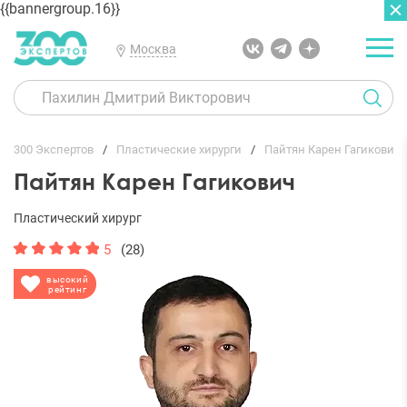
{{bannergroup.16}}
Москва
ГЛАВНАЯ
ОТЗЫВЫ
300 Экспертов
Пластические хирурги
Пайтян Карен Гагикович
Пайтян Карен Гагикович
Пластический хирург
5
(28)
высокий
рейтинг