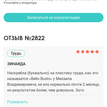
Уточняйте у оператора.
Записаться на консультацию
ОТЗЫВ №2822
Грудь
ЗИНАИДА
Наскребла (буквально) на пластику груди, как это
называется «Bello Busto» у Михаила
Владимировича, не ела нормально почти 2 месяца,
но результатом более, чем довольна. Зато
похудела немного, мне это было нужно. Сейчас у
меня наладилась личная жизнь, все в наших
Развернуть