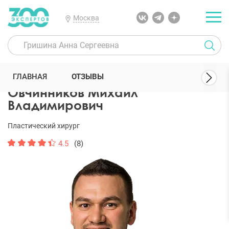
Москва
300 Экспертов
Пластические хирурги
Овчинников Михаил Вла
ГЛАВНАЯ
ОТЗЫВЫ
Овчинников Михаил
Владимирович
Пластический хирург
4.5
(8)