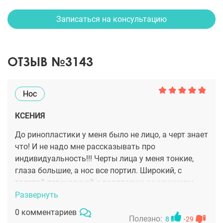
Записаться на консультацию
ОТЗЫВ №3143
Нос
КСЕНИЯ
До ринопластики у меня было не лицо, а черт знает
что! И не надо мне рассказывать про
индивидуальность!!! Черты лица у меня тонкие,
глаза большие, а нос все портил. Широкий, с
толстой переносицей и раздвоенным кончиком.
Фу! Главное, у родителей нормальный носы, а у
Развернуть
меня…. В общем, я очень благодарна Тимуру
0 комментариев
Шамилевичу за мое новое лицо. Аккуратненький
Полезно:
8
-29