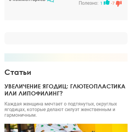
дискомфорта не испытываю. Возмущает, что у
Полезно:
1
-7
кого то поднимается рука и язык на такого
прекрасного доктора и человека, как Тимур
Шамилевич. Лично я очень благодарна доктору и
довольна его работой.
Статьи
УВЕЛИЧЕНИЕ ЯГОДИЦ: ГЛЮТЕОПЛАСТИКА
ИЛИ ЛИПОФИЛИНГ?
Каждая женщина мечтает о подтянутых, округлых
ягодицах, которые делают силуэт женственным и
гармоничным.