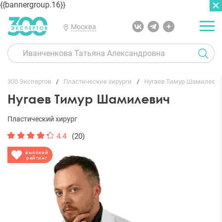
{{bannergroup.16}}
Москва
ГЛАВНАЯ
ОТЗЫВЫ
300 Экспертов
Пластические хирурги
Нугаев Тимур Шамилеви
Нугаев Тимур Шамилевич
Пластический хирург
4.4
(20)
высокий
рейтинг