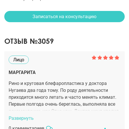
Записаться на консультацию
ОТЗЫВ №3059
Лицо
МАРГАРИТА
Рино и круговая блефаропластика у доктора
Нугаева два года тому. По роду деятельности
приходится много летать и часто менять климат.
Первые полгода очень береглась, выполняла все
рекомендации, как Отче наш. Доктор меня хвалил,
говорил, что меня надо как учебное пособие
Развернуть
показывать) Сейчас все хорошо, никакого
0 комментариев