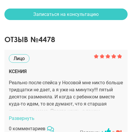
Записаться на консультацию
ОТЗЫВ №4478
Лицо
КСЕНИЯ
Реально после спейса у Носовой мне никто больше
тридцатки не дает, а я уже на минутку!!! пятый
десяток разменяла. И когда с ребенком вместе
куда-то идем, то все думают, что я старшая
сестра, а не мама. Просто круть, о таком
результате и мечтать не могла, думала, что просто
Развернуть
подтянусь в пару местах, а в итоге прям здорово
0 комментариев