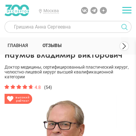
Москва
300 Экспертов
Пластические хирурги
Наумов Владимир Викто
ГЛАВНАЯ
ОТЗЫВЫ
Наумов Владимир Викторович
Доктор медицины, сертифицированный пластический хирург,
челюстно-лицевой хирург высшей квалификационной
категории
4.8
(54)
высокий
рейтинг