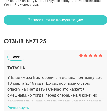
при записи online - у многих хирургов консультация бесплатная.
Уточняйте у оператора.
Записаться на консультацию
ОТЗЫВ №7125
Веки
ТАТЬЯНА
У Владимира Викторовича я делала подтяжку век
13 марта 2016 года. До сих пор помню свою
опаску на счёт даты) Сейчас это кажется
смешным, но тогда, перед операцией, я конечно
переживала. Очень устала от мешков под глазами
и вечнобольным видом из-за них. Поэтому когда
Развернуть