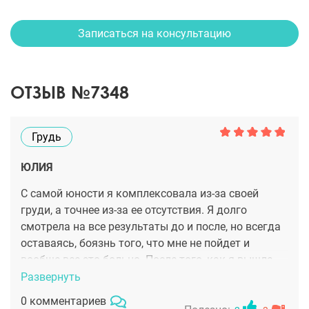
Записаться на консультацию
ОТЗЫВ №7348
Грудь
ЮЛИЯ
С самой юности я комплексовала из-за своей
груди, а точнее из-за ее отсутствия. Я долго
смотрела на все результаты до и после, но всегда
оставаясь, боязнь того, что мне не пойдет и
вообще все это больно. После того, как я вышла
замуж, я подумала, что ну теперь, то уж можно уже
Развернуть
обойтись без операции. Но я очень удивилась, что
0 комментариев