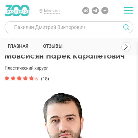
Москва
300 Экспертов
Пластические хирурги
Мовсисян Нарек Карапет
ГЛАВНАЯ
ОТЗЫВЫ
Мовсисян Нарек Карапетович
Пластический хирург
5
(18)