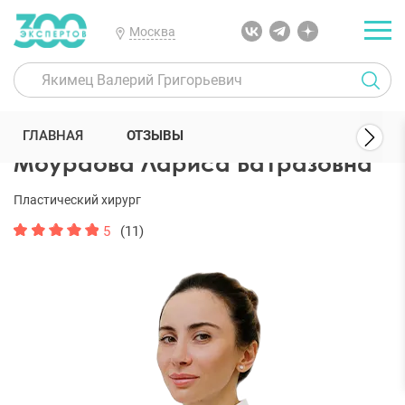
Москва
300 Экспертов
Пластические хирурги
Моураова Лариса Батраз
ГЛАВНАЯ
ОТЗЫВЫ
Моураова Лариса Батразовна
Пластический хирург
5
(11)