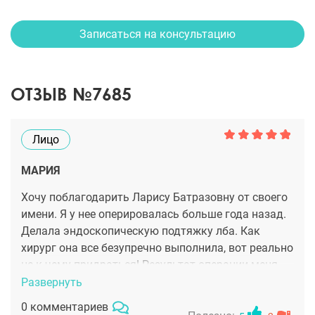
Записаться на консультацию
ОТЗЫВ №7685
Лицо
МАРИЯ
Хочу поблагодарить Ларису Батразовну от своего
имени. Я у нее оперировалась больше года назад.
Делала эндоскопическую подтяжку лба. Как
хирург она все безупречно выполнила, вот реально
не к чему придраться! Результат операции меня
радует по сей день!
Развернуть
0 комментариев