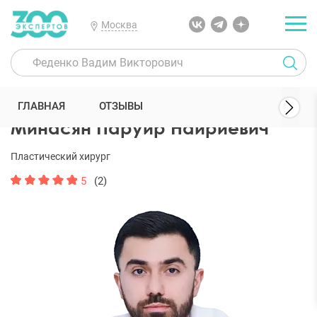
Москва
300 Экспертов
Пластические хирурги
Минасян Паруйр Наирие
ГЛАВНАЯ
ОТЗЫВЫ
Минасян Паруйр Наириевич
Пластический хирург
5
(2)