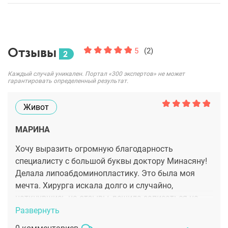
Отзывы
5
(2)
2
Каждый случай уникален. Портал «300 экспертов» не может
гарантировать определенный результат.
Живот
МАРИНА
Хочу выразить огромную благодарность
специалисту с большой буквы доктору Минасяну!
Делала липоабдоминопластику. Это была моя
мечта. Хирурга искала долго и случайно,
наткнувшись на отзывы, решила записаться на
консультацию. После консультации не было ни
Развернуть
капли сомнений, что хочу делать операцию у этого