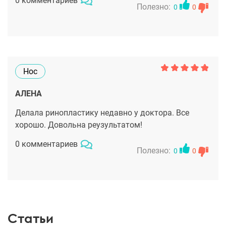
0 комментариев
доктора. Операция прошла отлично, от наркоза
Полезно:
0
0
отошла легко и последующие дни пребывания в
палате были комфортными. Если решусь еще на
другую операцию, то однозначно буду делать ее
только у него!
Нос
АЛЕНА
Делала ринопластику недавно у доктора. Все
хорошо. Довольна реузультатом!
0 комментариев
Полезно:
0
0
Статьи