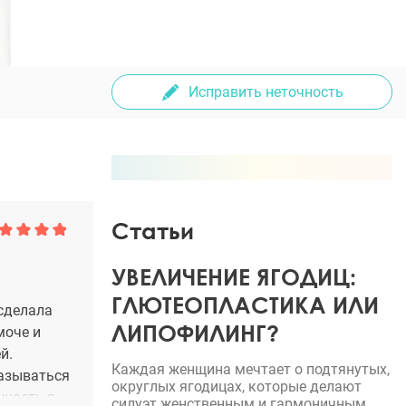
Исправить неточность
Статьи
УВЕЛИЧЕНИЕ ЯГОДИЦ:
ГЛЮТЕОПЛАСТИКА ИЛИ
 сделала
ЛИПОФИЛИНГ?
моче и
й.
Каждая женщина мечтает о подтянутых,
казываться
округлых ягодицах, которые делают
нность в
силуэт женственным и гармоничным.