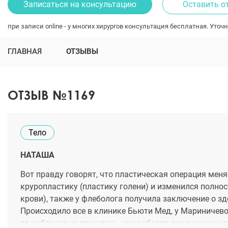
Записаться на консультацию
Оставить о
при записи online - у многих хирургов консультация бесплатная. Уточн
ГЛАВНАЯ
ОТЗЫВЫ
ОТЗЫВ №1169
Тело
НАТАША
Вот правду говорят, что пластическая операция меня
круропластику (пластику голени) и изменился полнос
крови), также у флеболога получила заключение о зд
Происходило все в клинике Бьюти Мед, у Мариничев
от каблуков не пришлось, их наоборот даже нужно нос