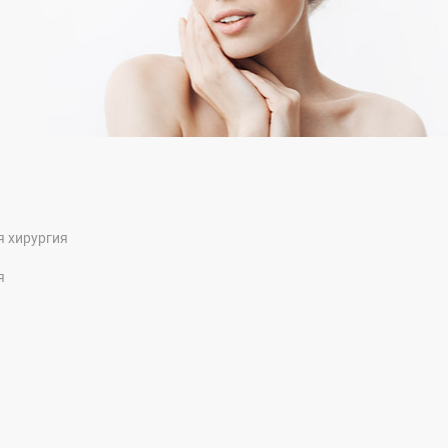
я хирургия
я