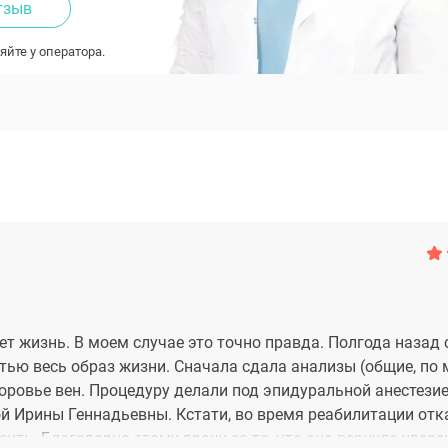
тзыв
яйте у оператора.
ет жизнь. В моем случае это точно правда. Полгода назад
тью весь образ жизни. Сначала сдала анализы (общие, по 
оровье вен. Процедуру делали под эпидуральной анестезие
ой Ирины Геннадьевны. Кстати, во время реабилитации от
ить. Благодарна этому врачу за то, что она вернула увере