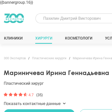
{{bannergroup.16}}
КЛИНИКИ
ХИРУРГИ
КОСМЕТОЛОГИ
УС
300 Экспертов
Пластические хирурги
Мариничева Ирина Генн
Мариничева Ирина Геннадьевна
Пластический хирург
4.7
(35)
Показать контактные данные