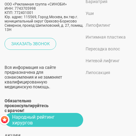
Бариатрия
ООО «Рекламная группа «СИНОБИ»
ИНН: 7743705998
КПП: 772401001
Уши
Юр. адрес: 115569, Город Москва, вн.тер.г.
муниципальный округ Орехово-Борисово
Липофилинг
Северное, проезд Шипиловский, д. 27, помещ.
13Н
Интимная пластика
ЗАКАЗАТЬ ЗВОНОК
Пересадка волос
Нитевой лифтинг
Вся информация на сайте
предназначена для
Липосакция
ознакомления и не заменяет
квалифицированную
медицинскую помощь.
Обязательно
проконсультируйтесь
с врачом!
Народный рейтинг
хирургов
АКЦИИ