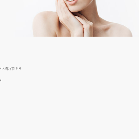
я хирургия
я