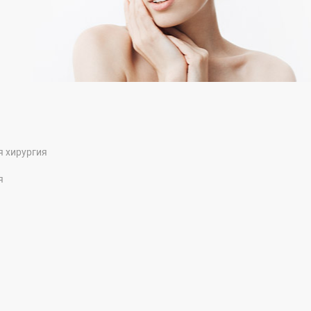
я хирургия
я