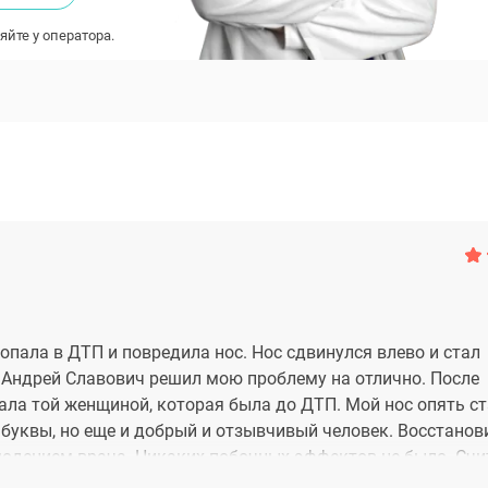
яйте у оператора.
опала в ДТП и повредила нос. Нос сдвинулся влево и стал
о Андрей Славович решил мою проблему на отлично. После
тала той женщиной, которая была до ДТП. Мой нос опять с
буквы, но еще и добрый и отзывчивый человек. Восстанов
людением врача. Никаких побочных эффектов не было. Сч
хирургом и теперь сама могу его рекомендовать как отли