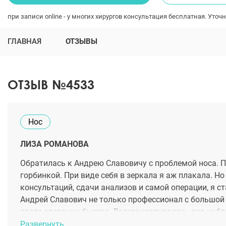
при записи online - у многих хирургов консультация бесплатная. Уточн
ГЛАВНАЯ
ОТЗЫВЫ
ОТЗЫВ №4533
Нос
ЛИЗА РОМАНОВА
Обратилась к Андрею Славовичу с проблемой носа. П
горбинкой. При виде себя в зеркала я аж плакала. Н
консультаций, сдачи анализов и самой операции, я с
Андрей Славович не только профессионал с большой 
после операции быстро. Восстанавливалась под наб
Леликова Андрея Славовича отличным пластическим 
Развернуть