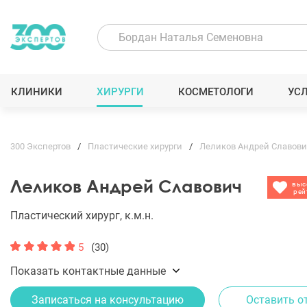
КЛИНИКИ
ХИРУРГИ
КОСМЕТОЛОГИ
УС
300 Экспертов
Пластические хирурги
Леликов Андрей Славови
Леликов Андрей Славович
выс
рей
Пластический хирург, к.м.н.
5
(30)
Показать контактные данные
Записаться на консультацию
Оставить о