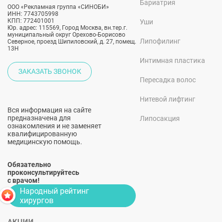
Бариатрия
ООО «Рекламная группа «СИНОБИ»
ИНН: 7743705998
КПП: 772401001
Уши
Юр. адрес: 115569, Город Москва, вн.тер.г.
муниципальный округ Орехово-Борисово
Липофилинг
Северное, проезд Шипиловский, д. 27, помещ.
13Н
Интимная пластика
ЗАКАЗАТЬ ЗВОНОК
Пересадка волос
Нитевой лифтинг
Вся информация на сайте
предназначена для
Липосакция
ознакомления и не заменяет
квалифицированную
медицинскую помощь.
Обязательно
проконсультируйтесь
с врачом!
Народный рейтинг
хирургов
АКЦИИ