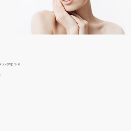
я хирургия
я