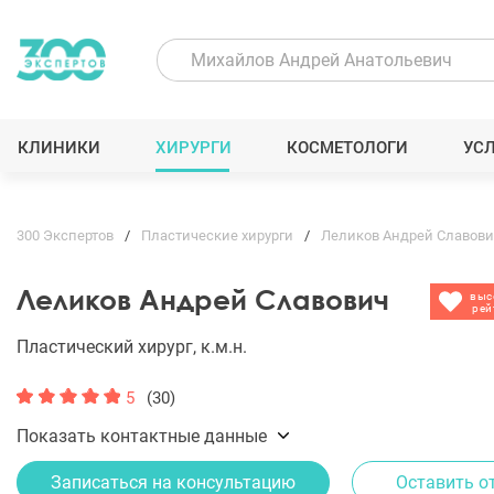
КЛИНИКИ
ХИРУРГИ
КОСМЕТОЛОГИ
УС
300 Экспертов
Пластические хирурги
Леликов Андрей Славови
Леликов Андрей Славович
выс
рей
Пластический хирург, к.м.н.
5
(30)
Показать контактные данные
Записаться на консультацию
Оставить о