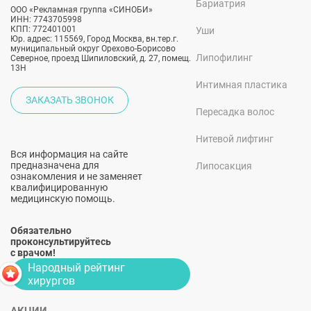
Бариатрия
ООО «Рекламная группа «СИНОБИ»
ИНН: 7743705998
КПП: 772401001
Уши
Юр. адрес: 115569, Город Москва, вн.тер.г.
муниципальный округ Орехово-Борисово
Липофилинг
Северное, проезд Шипиловский, д. 27, помещ.
13Н
Интимная пластика
ЗАКАЗАТЬ ЗВОНОК
Пересадка волос
Нитевой лифтинг
Вся информация на сайте
предназначена для
Липосакция
ознакомления и не заменяет
квалифицированную
медицинскую помощь.
Обязательно
проконсультируйтесь
с врачом!
Народный рейтинг
хирургов
АКЦИИ