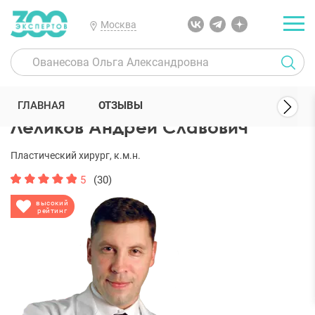
Москва
300 Экспертов
Пластические хирурги
Леликов Андрей Славови
ГЛАВНАЯ
ОТЗЫВЫ
Леликов Андрей Славович
Пластический хирург, к.м.н.
5
(30)
высокий
рейтинг