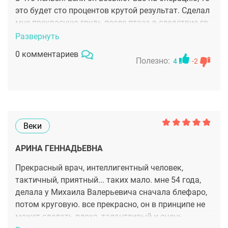
это будет сто процентов крутой результат. Сделал
мне прекрасную грудь после птоза в следствие гв.
Почувствовала себя красивой ещё в палате в
Развернуть
компрессионном белье. Если внимательно
0 комментариев
исполнять рекомендации, то не будет никаких
Полезно:
4
-2
проблем. Доктор всегда на связи кстати, цены не
дешёвые, но вы должны понимать что это вип
доктор.
Веки
АРИНА ГЕННАДЬЕВНА
Прекрасный врач, интеллигентный человек,
тактичный, приятный... таких мало. мне 54 года,
делала у Михаила Валерьевича сначала блефаро,
потом круговую. все прекрасно, он в принципе не
может сделать плохо, талантливый и очень