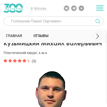
Москва
300 Экспертов
Пластические хирурги
Кузьмицкий Михаил Вал
ГЛАВНАЯ
ОТЗЫВЫ
Кузьмицкий Михаил Валерьевич
Пластический хирург, к.м.н.
5
(3)