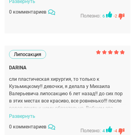
ответственный человек.
Развернуть
0 комментариев
Полезно:
6
-2
Липосакция
DARINA
сли пластическая хирургия, то только к
Кузьмицкому!! девочки, я делала у Михаила
Валерьевича липосакцию 6 лет назад!! до сих пор
в этих местах все красиво, все ровненько!!! после
родов приду к нему обязательно. Вобщем это
классный пластический хирург для нормальных
Развернуть
людей.
0 комментариев
Полезно:
4
-4