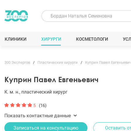
КЛИНИКИ
ХИРУРГИ
КОСМЕТОЛОГИ
УС
300 Экспертов
Пластические хирурги
Куприн Павел Евгеньеви
Куприн Павел Евгеньевич
К. м. н., пластический хирург
5
(16)
Показать контактные данные
Записаться на консультацию
Оставить о