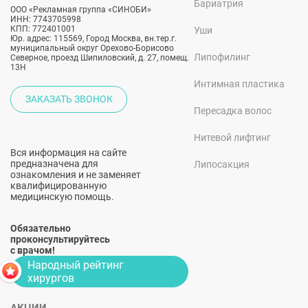
Бариатрия
ООО «Рекламная группа «СИНОБИ»
ИНН: 7743705998
КПП: 772401001
Уши
Юр. адрес: 115569, Город Москва, вн.тер.г.
муниципальный округ Орехово-Борисово
Липофилинг
Северное, проезд Шипиловский, д. 27, помещ.
13Н
Интимная пластика
ЗАКАЗАТЬ ЗВОНОК
Пересадка волос
Нитевой лифтинг
Вся информация на сайте
предназначена для
Липосакция
ознакомления и не заменяет
квалифицированную
медицинскую помощь.
Обязательно
проконсультируйтесь
с врачом!
Народный рейтинг
хирургов
АКЦИИ