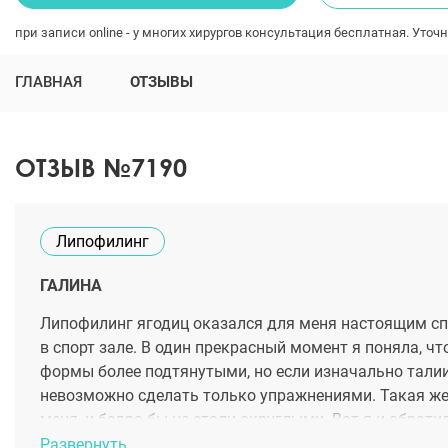
при записи online - у многих хирургов консультация бесплатная. Уточн
ГЛАВНАЯ
ОТЗЫВЫ
ОТЗЫВ №7190
Липофилинг
ГАЛИНА
Липофилинг ягодиц оказался для меня настоящим спас
в спорт зале. В один прекрасный момент я поняла, ч
формы более подтянутыми, но если изначально талии 
невозможно сделать только упражнениями. Такая же л
меня, и бедра бы не стали округлыми. Вот я и обрати
операции подготовилась. Все прошло хорошо, нескол
Развернуть