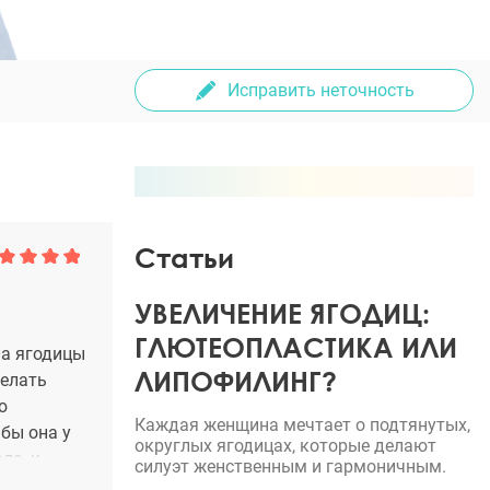
Исправить неточность
Статьи
УВЕЛИЧЕНИЕ ЯГОДИЦ:
ГЛЮТЕОПЛАСТИКА ИЛИ
ла ягодицы
ЛИПОФИЛИНГ?
делать
ю
Каждая женщина мечтает о подтянутых,
бы она у
округлых ягодицах, которые делают
ла, к
силуэт женственным и гармоничным.
ей нельзя,