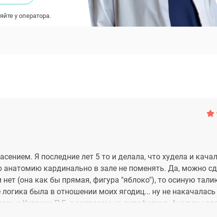
яйте у оператора.
ением. Я последние лет 5 то и делала, что худела и кача
то анатомию кардинально в зале не поменять. Да, можно с
нет (она как бы прямая, фигура "яблоко"), то осиную тали
огика была в отношении моих ягодиц... ну не накачалась 
лась к Куприну П.Е. с запросом на липофилинг. Анализы сда
ько дней после операции было дискомфортно, сидеть 10 дн