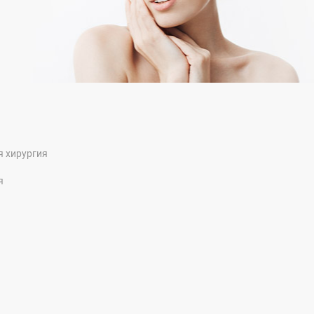
я хирургия
я