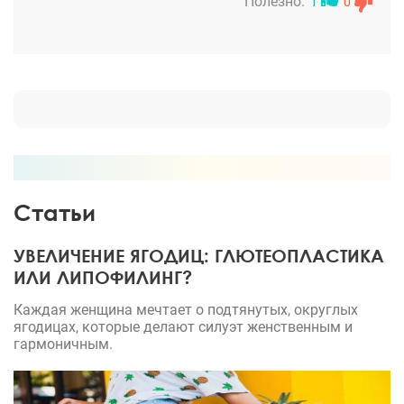
сразу на операцию. Так и получилось после
Полезно:
1
0
операции провела несколько дней в Москве, потом
уехала домой с рекомендациями доктора. Через 2
недели после операции смогла оценить результат,
доктор избавил меня от мешков под глазами,
взгляд стал более открытым и я похорошела лет
на 5 точно! Игорь Дмитриевич огромная Вам
благодарность! Рекомендую этого врача.
Статьи
УВЕЛИЧЕНИЕ ЯГОДИЦ: ГЛЮТЕОПЛАСТИКА
ИЛИ ЛИПОФИЛИНГ?
Каждая женщина мечтает о подтянутых, округлых
ягодицах, которые делают силуэт женственным и
гармоничным.