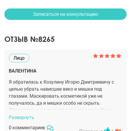
Записаться на консультацию
ОТЗЫВ №8265
Лицо
ВАЛЕНТИНА
Я обратилась к Козулину Игорю Дмитриевичу с
целью убрать нависшее веко и мешки под
глазами. Маскировать косметикой уже не
получалось, да и мешки особо не скрыть.
Обратилась к доктору по рекомендации, Игорь
Дмитриевич провел со мной онлайн консультацию,
Развернуть
т к живу в другом городе и планировала прилететь
0 комментариев