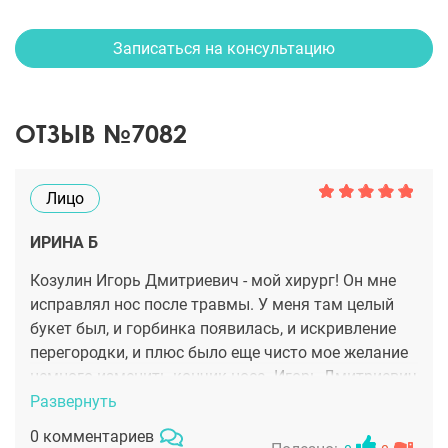
Записаться на консультацию
ОТЗЫВ №7082
Лицо
ИРИНА Б
Козулин Игорь Дмитриевич - мой хирург! Он мне
исправлял нос после травмы. У меня там целый
букет был, и горбинка появилась, и искривление
перегородки, и плюс было еще чисто мое желание
немного изменить кончик носа. Игорь Дмитриевич
реализовал это за одну операцию! Придал моему
Развернуть
носу очень красивую форму и нормализовал
0 комментариев