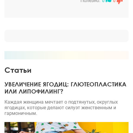
Полезно:
0
0
человеку пиар не нужен. Сама решила копить
деньги и готовиться морально к операции. Думаю,
что через год, буду писать здесь положительные
отзывы уже о результате операции.
Статьи
УВЕЛИЧЕНИЕ ЯГОДИЦ: ГЛЮТЕОПЛАСТИКА
ИЛИ ЛИПОФИЛИНГ?
Каждая женщина мечтает о подтянутых, округлых
ягодицах, которые делают силуэт женственным и
гармоничным.