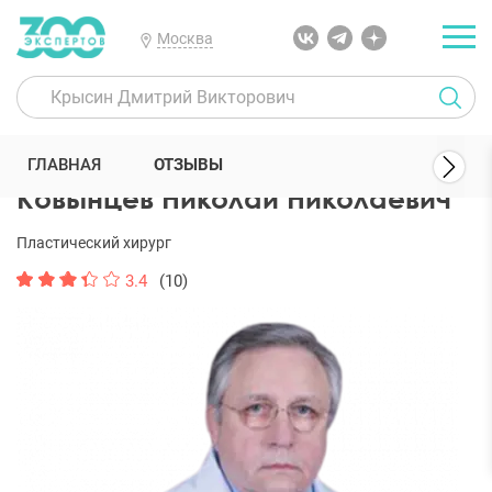
Москва
300 Экспертов
Пластические хирурги
Ковынцев Николай Нико
ГЛАВНАЯ
ОТЗЫВЫ
Ковынцев Николай Николаевич
Пластический хирург
3.4
(10)