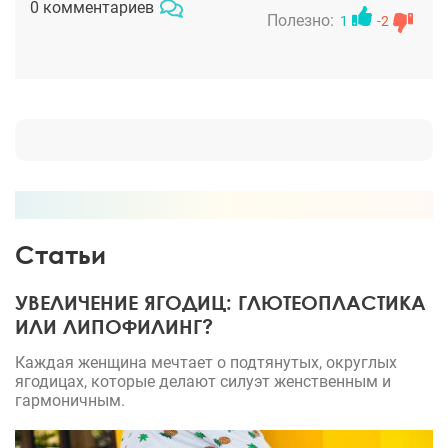
0 комментариев
носа, хочется как то уменьшить его, сделать по
Полезно:
1
-2
тоньше. Но,я пока преодолеваю страхи. Девчонки,
если кто еще делал ринопластику у доктора
Корчака Владимира Васильевича, напишите
отзывы, пожалуйста. Нужна информация для
успокоения.
Статьи
УВЕЛИЧЕНИЕ ЯГОДИЦ: ГЛЮТЕОПЛАСТИКА
ИЛИ ЛИПОФИЛИНГ?
Каждая женщина мечтает о подтянутых, округлых
ягодицах, которые делают силуэт женственным и
гармоничным.