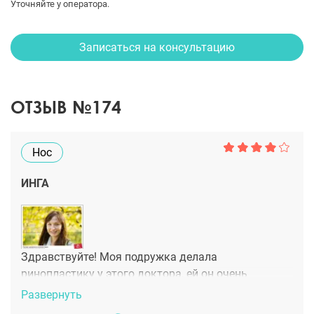
Уточняйте у оператора.
Записаться на консультацию
ОТЗЫВ №174
Нос
ИНГА
Здравствуйте! Моя подружка делала
ринопластику у этого доктора, ей он очень
понравился. У меня, тоже есть проблемы с носом
Развернуть
(с детства не могу побороть комплекс курносого