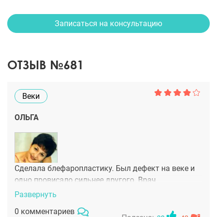
Записаться на консультацию
ОТЗЫВ №681
Веки
ОЛЬГА
Сделала блефаропластику. Был дефект на веке и
одно провисало сильнее другого. Врач
замечательная, ее отношение к пациентам не зря
Развернуть
хвалят. Операция не сложная, эффект отличный,
0 комментариев
молодой ясный взгляд.