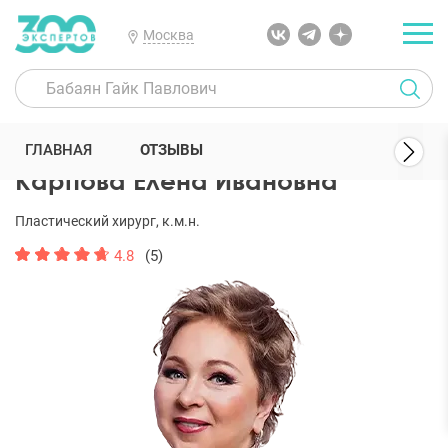
Москва
300 Экспертов
Пластические хирурги
Карпова Елена Ивановна
ГЛАВНАЯ
ОТЗЫВЫ
Карпова Елена Ивановна
Пластический хирург, к.м.н.
4.8
(5)