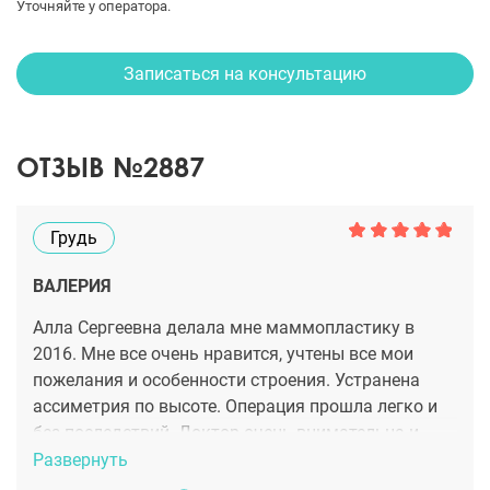
Уточняйте у оператора.
Записаться на консультацию
ОТЗЫВ №2887
Грудь
ВАЛЕРИЯ
Алла Сергеевна делала мне маммопластику в
2016. Мне все очень нравится, учтены все мои
пожелания и особенности строения. Устранена
ассиметрия по высоте. Операция прошла легко и
без последствий. Доктор очень внимательна и
доброжелательна, сразу к себе расположила. А в
Развернуть
таких серьезных моментах это крайне важно.