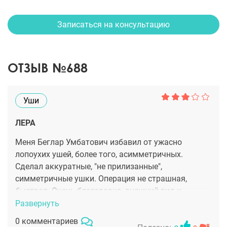
Записаться на консультацию
ОТЗЫВ №688
Уши
ЛЕРА
Меня Беглар Умбатович избавил от ужасно
лопоухих ушей, более того, асимметричных.
Сделал аккуратные, "не прилизанные",
симметричные ушки. Операция не страшная,
быстрая. Очень благодарна, внешний вид и
самооценка изменились. Спасибо!
Развернуть
0 комментариев