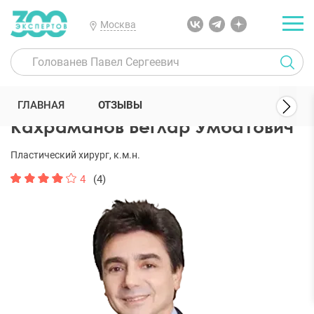
Москва
300 Экспертов
Пластические хирурги
Кахраманов Беглар Умба
ГЛАВНАЯ
ОТЗЫВЫ
Кахраманов Беглар Умбатович
Пластический хирург, к.м.н.
4
(4)