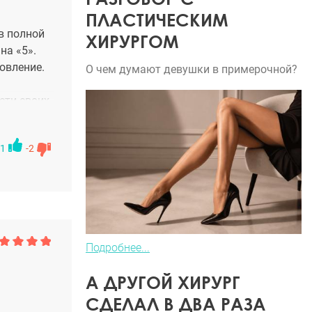
ПЛАСТИЧЕСКИМ
в полной
ХИРУРГОМ
на «5».
овление.
О чем думают девушки в примерочной?
сти своих
 моих
и: «Это
1
-2
инета еще
 каждый
я за
ала, что
сь что
Подробнее...
вной мы
А ДРУГОЙ ХИРУРГ
 этом
СДЕЛАЛ В ДВА РАЗА
 в рамках