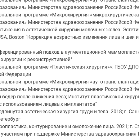
разования» Министерства здравоохранения Российской Ф
нальной программе «Микрохирургия «микрохирургическая
разования» Министерства здравоохранения Российской Ф
тижения в эстетической хирургии молочных желез. Эстет
A, Boston "Коррекция возрастных изменения лица и шеи и 
ференцированный подход в аугментационной маммопласт
хирургии к реконструктивной"
нальной программе «Пластическая хирургия»»; ГБОУ ДПО
ой Федерации
нальной программе «Микрохирургия «аутотрансплантаци
разования» Министерства здравоохранения Российской Ф
 бедер после снижения веса; Институт пластической хирур
с использованием лицевых имплантатов"
двинутая эстетическая хирургия груди и тела. 2018; г. Санк
Петербург
опластика, контурирование и омоложение лица. 2021; г. Са
 участием при поддержке Министерства здравоохранения Р