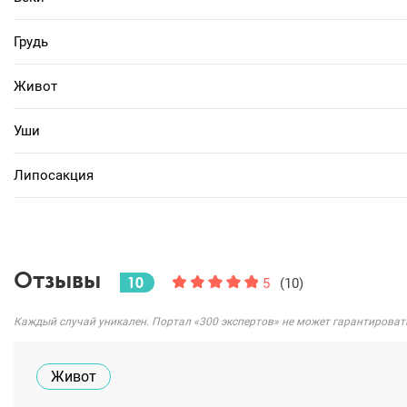
Грудь
Живот
Уши
Липосакция
Отзывы
10
5
(10)
Каждый случай уникален. Портал «300 экспертов» не может гарантироват
Живот