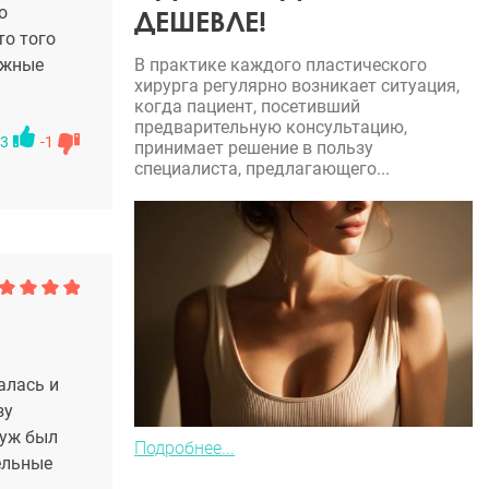
ое желание
о
ДЕШЕВЛЕ!
то того
опластику
В практике каждого пластического
ожные
хирурга регулярно возникает ситуация,
делать с
когда пациент, посетивший
ции
предварительную консультацию,
иколаевну
3
-1
принимает решение в пользу
 «А не
специалиста, предлагающего...
вот
ого же
астаза,
ргу.
сочетанная
как «на
бот
дготовку к
алась и
ции, когда
зу
иколаевне,
муж был
Подробнее...
прошла
ельные
 очень