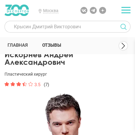
Москва
300 Экспертов
Пластические хирурги
Искорнев Андрей Алекс
ГЛАВНАЯ
ОТЗЫВЫ
Искорнев Андрей
Александрович
Пластический хирург
3.5
(7)