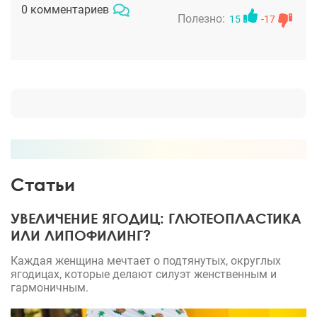
0 комментариев
гладко и теперь ничего не нависает над глазами,
Полезно:
15
-17
лишние морщины разгладились. Процедуру
провели под местным наркозом, что для меня
было очень важно, хотя предлагали и общий.
Врачу я стала доверять с первой встречи, он
порядочный и настоящий профессионал. Спасибо,
Андрей Александрович.
Статьи
УВЕЛИЧЕНИЕ ЯГОДИЦ: ГЛЮТЕОПЛАСТИКА
ИЛИ ЛИПОФИЛИНГ?
Каждая женщина мечтает о подтянутых, округлых
ягодицах, которые делают силуэт женственным и
гармоничным.