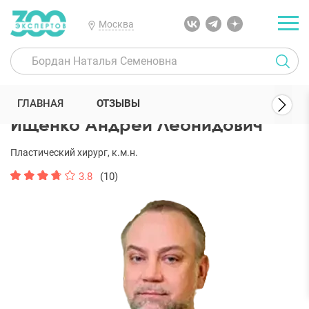
Москва
300 Экспертов
Пластические хирурги
Ищенко Андрей Леонидо
ГЛАВНАЯ
ОТЗЫВЫ
Ищенко Андрей Леонидович
Пластический хирург, к.м.н.
3.8
(10)