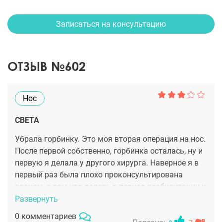
Записаться на консультацию
ОТЗЫВ №602
Нос
СВЕТА
Убрала горбинку. Это моя вторая операция на нос.
После первой собственно, горбинка осталась, ну и
первую я делала у другого хирурга. Наверное я в
первый раз была плохо проконсультирована
врачом, о том что делать в период реабилитации и
что нельзя делать..А вот Ищенко Андрей
Развернуть
Леонидович все подробно рассказал, операция
0 комментариев