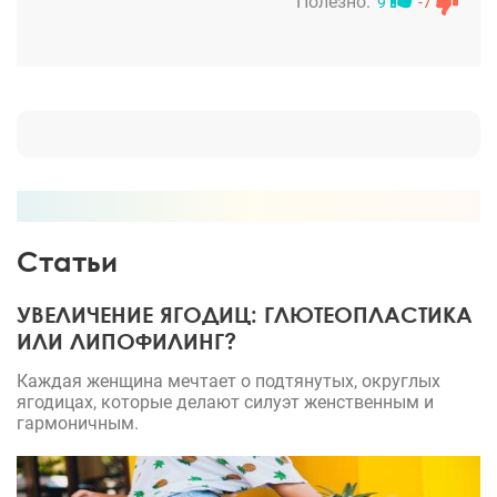
прошла совершенно спокойно и реабилитация
Полезно:
9
-7
соответственно на этот раз тоже. Нос наконец
идеальный (для меня), полная гармония с моим
лицом. Жаль что в первый раз я не попала к Вам!
Спасибо Андрей Леонидович! )
Статьи
УВЕЛИЧЕНИЕ ЯГОДИЦ: ГЛЮТЕОПЛАСТИКА
ИЛИ ЛИПОФИЛИНГ?
Каждая женщина мечтает о подтянутых, округлых
ягодицах, которые делают силуэт женственным и
гармоничным.