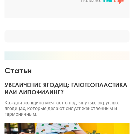
Полезно:
4
0
хорошей ценой. Реабилитация быстра прошла. На
вторые сутки я уже буд-то и не делала операцию.)
Полная симметрия, глаз у врача и рука набиты. Я
конечно очень довольна.
Статьи
УВЕЛИЧЕНИЕ ЯГОДИЦ: ГЛЮТЕОПЛАСТИКА
ИЛИ ЛИПОФИЛИНГ?
Каждая женщина мечтает о подтянутых, округлых
ягодицах, которые делают силуэт женственным и
гармоничным.