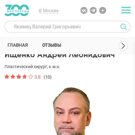
Москва
300 Экспертов
Пластические хирурги
Ищенко Андрей Леонидо
ГЛАВНАЯ
ОТЗЫВЫ
Ищенко Андрей Леонидович
Пластический хирург, к.м.н.
3.8
(10)