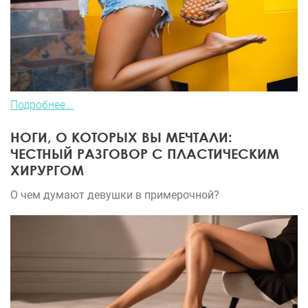
приветливый, питание хорошее, палаты достойные,
парковка удобная, было приятно там находиться.
Если вдруг у меня появится желание что-то снова
в себе изменить, то не задумываясь, обращусь
однозначно именно сюда, к Нодари Багратовичу!
Подробнее...
НОГИ, О КОТОРЫХ ВЫ МЕЧТАЛИ:
ЧЕСТНЫЙ РАЗГОВОР С ПЛАСТИЧЕСКИМ
ХИРУРГОМ
О чем думают девушки в примерочной?