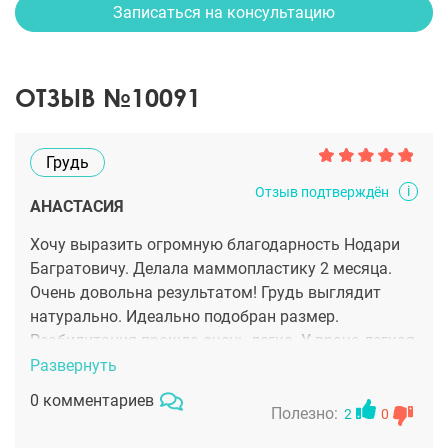
Записаться на консультацию
ОТЗЫВ №10091
Грудь
i
Отзыв подтверждён
АНАСТАСИЯ
Хочу выразить огромную благодарность Нодари
Багратовичу. Делала маммопластику 2 месяца.
Очень довольна результатом! Грудь выглядит
натурально. Идеально подобран размер.
Реабилитация прошла очень легко. У врача легкая
рука. И сам доктор очень тактичный и
Развернуть
деликатный! Всегда на связи! Рекомендую от всей
0 комментариев
души!
Полезно:
2
0