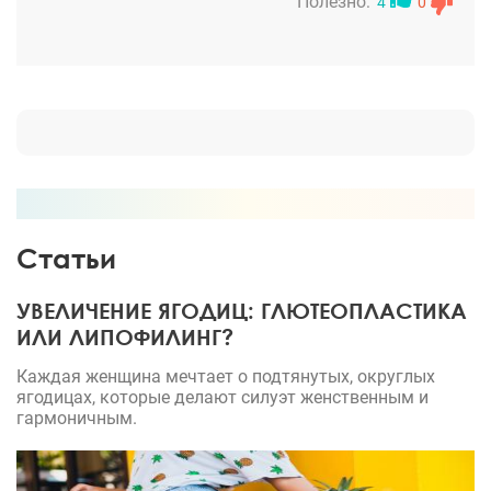
эндоскопический лифтинг. Я восхищена знаниями
Полезно:
4
0
Ирины Эдуардовны, ее внимательностью и
профессионализмом. С ней решиться на пластику
было совершенно не страшно. Реабилитация уже
прошла и я не могу налюбоваться на себя. Очень
рада, что все таки решилась на перемены.
Статьи
УВЕЛИЧЕНИЕ ЯГОДИЦ: ГЛЮТЕОПЛАСТИКА
ИЛИ ЛИПОФИЛИНГ?
Каждая женщина мечтает о подтянутых, округлых
ягодицах, которые делают силуэт женственным и
гармоничным.