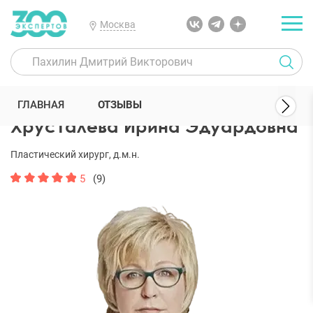
Москва
300 Экспертов
Пластические хирурги
Хрусталева Ирина Эдуар
ГЛАВНАЯ
ОТЗЫВЫ
Хрусталева Ирина Эдуардовна
Пластический хирург, д.м.н.
5
(9)