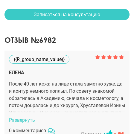
Записаться на консультацию
ОТЗЫВ №6982
{{r_group_name_value}}
ЕЛЕНА
После 40 лет кожа на лице стала заметно хуже, да
и контур немного поплыл. По совету знакомой
обратилась в Академию, сначала к косметологу, а
потом добралась и до хирурга, Хрусталевой Ирины
Эдуардовны. Она очень внимательная и опытная,
мне было спокойно на консультации. Ирина
Развернуть
Эдуардовна предложила сделать
0 комментариев