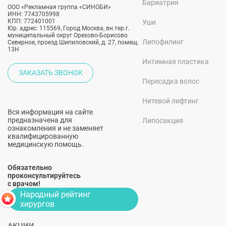
Бариатрия
ООО «Рекламная группа «СИНОБИ»
ИНН: 7743705998
КПП: 772401001
Уши
Юр. адрес: 115569, Город Москва, вн.тер.г.
муниципальный округ Орехово-Борисово
Липофилинг
Северное, проезд Шипиловский, д. 27, помещ.
13Н
Интимная пластика
ЗАКАЗАТЬ ЗВОНОК
Пересадка волос
Нитевой лифтинг
Вся информация на сайте
предназначена для
Липосакция
ознакомления и не заменяет
квалифицированную
медицинскую помощь.
Обязательно
проконсультируйтесь
с врачом!
Народный рейтинг
хирургов
АКЦИИ