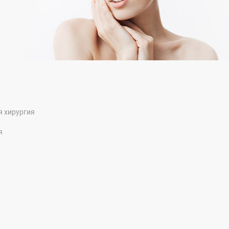
я хирургия
я