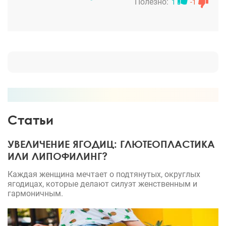
Доктор очень подробно рассказала как
Полезно:
1
-1
восстанавливаться, как спать первые дни после
процедуры и все остальное. После этого я
несколько раз с ней переписывалась, задавала
вопросы - она всегда уделяла внимание, все
объясняла.
Статьи
УВЕЛИЧЕНИЕ ЯГОДИЦ: ГЛЮТЕОПЛАСТИКА
ИЛИ ЛИПОФИЛИНГ?
Каждая женщина мечтает о подтянутых, округлых
ягодицах, которые делают силуэт женственным и
гармоничным.