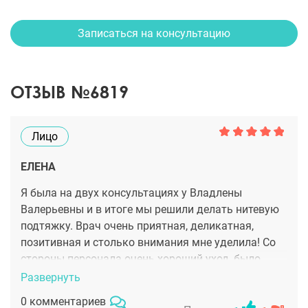
Записаться на консультацию
ОТЗЫВ №6819
Лицо
ЕЛЕНА
Я была на двух консультациях у Владлены
Валерьевны и в итоге мы решили делать нитевую
подтяжку. Врач очень приятная, деликатная,
позитивная и столько внимания мне уделила! Со
стороны персонала очень хороший уход, было
комфортно. В клинике после процедуры провела
Развернуть
всего несколько часов, потом отпустили домой.
0 комментариев