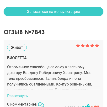
Записаться на консультацию
ОТЗЫВ №7843
Живот
ВИОЛЕТТА
Огроменное спасибоще самому классному
доктору Вардану Робертовичу Хачатряну. Мое
тело преобразилось. Талия, бедра и попа
получились обалденными. Контур ровненький,
никаких видимых следов. Боялась,что места
откуда жир брался будет сильно болеть, раз это
Развернуть
проколы. Но особенно не болело. Доктор конечно
0 комментариев