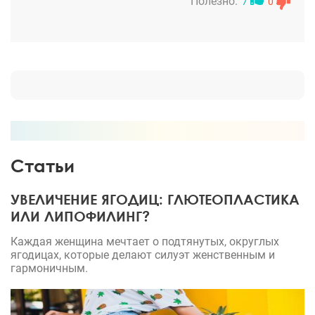
супер! За одну операцию взять и создать
Полезно:
7
0
абсолютно новую фигуру. Это фантастика. Все
время после операции доктор Вардан на связи.
Все у него под контролем. Попка как персик. Талия
четкая. Бедра ровненькие с красивой формой. И
кстати, девочки, жир правда практически весь
остался на своем новом месте. Это крутяк!!!
Статьи
УВЕЛИЧЕНИЕ ЯГОДИЦ: ГЛЮТЕОПЛАСТИКА
ИЛИ ЛИПОФИЛИНГ?
Каждая женщина мечтает о подтянутых, округлых
ягодицах, которые делают силуэт женственным и
гармоничным.