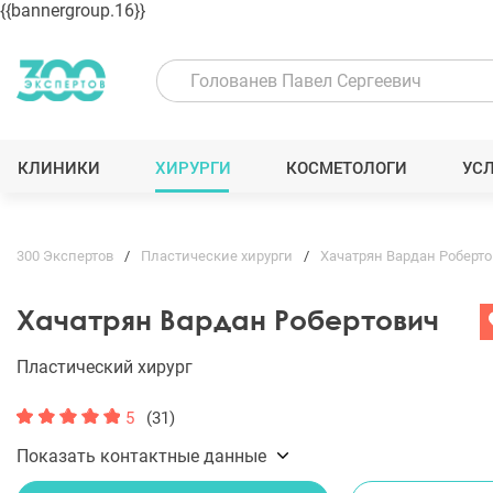
{{bannergroup.16}}
КЛИНИКИ
ХИРУРГИ
КОСМЕТОЛОГИ
УС
300 Экспертов
Пластические хирурги
Хачатрян Вардан Роберт
Хачатрян Вардан Робертович
Пластический хирург
5
(31)
Показать контактные данные