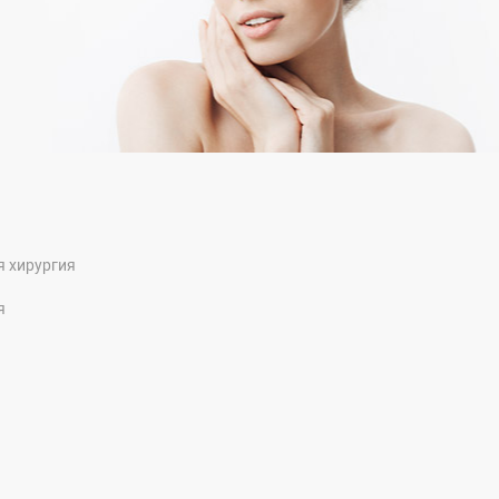
я хирургия
я