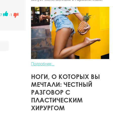
всем мне
ко клей,
7
-1
асов после
 упругую
О хирурге.
ительная и
он мне
ядно
Подробнее...
НОГИ, О КОТОРЫХ ВЫ
МЕЧТАЛИ: ЧЕСТНЫЙ
РАЗГОВОР С
ПЛАСТИЧЕСКИМ
ХИРУРГОМ