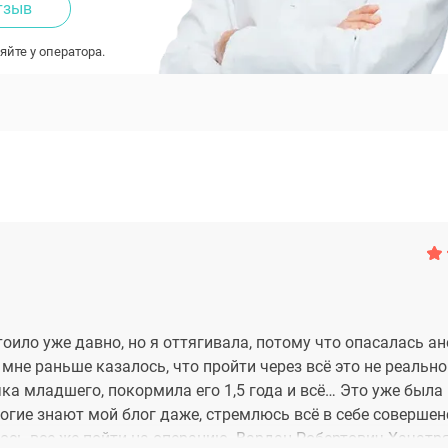
тзыв
яйте у оператора.
тоило уже давно, но я оттягивала, потому что опасалась ан
мне раньше казалось, что пройти через всё это не реально
ка младшего, покормила его 1,5 года и всё… Это уже была 
ногие знают мой блог даже, стремлюсь всё в себе соверше
лось все же пойти на операцию. Вардан Робертович Хачатр