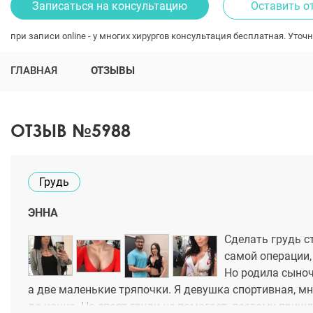
Записаться на консультацию
Оставить о
при записи online - у многих хирургов консультация бесплатная. Уточн
ГЛАВНАЯ
ОТЗЫВЫ
ОТЗЫВ №5988
Грудь
ЭННА
Сделать грудь с
самой операции, 
Но родила сыноч
а две маленькие тряпочки. Я девушка спортивная, м
до конца. Но спорт груди не помогает, поэтому приш