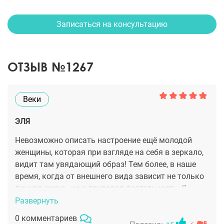
Записаться на консультацию
ОТЗЫВ №1267
Веки
ЭЛЯ
Невозможно описать настроение ещё молодой
женщины, которая при взгляде на себя в зеркало,
видит там увядающий образ! Тем более, в наше
время, когда от внешнего вида зависит не только
личная жизнь, но и трудовая деятельность. Я
работаю в крупном банке, на руководящей
Развернуть
должности, и хочется выглядеть так, чтобы
0 комментариев