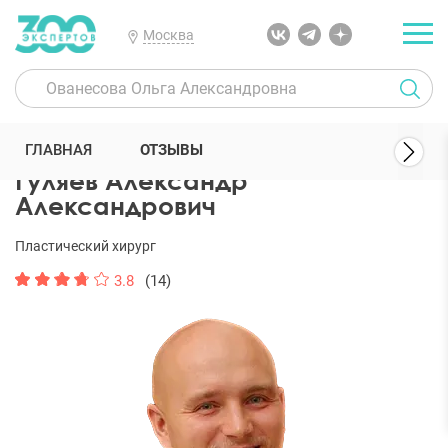
Москва
300 Экспертов
Пластические хирурги
Гуляев Александр Алекс
ГЛАВНАЯ
ОТЗЫВЫ
Гуляев Александр
Александрович
Пластический хирург
3.8
(14)