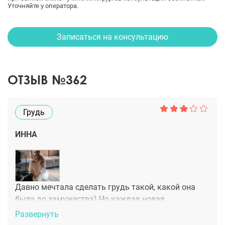
Уточняйте у оператора.
Записаться на консультацию
ОТЗЫВ №362
Грудь
ИННА
Давно мечтала сделать грудь такой, какой она
была до замужества) Но каждая новая
беременность меня останавливала. Сейчас я пока
Развернуть
поставила точку в этом делеЂЂЂ или запятую))) И