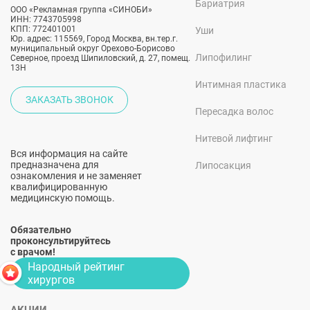
Бариатрия
ООО «Рекламная группа «СИНОБИ»
ИНН: 7743705998
КПП: 772401001
Уши
Юр. адрес: 115569, Город Москва, вн.тер.г.
муниципальный округ Орехово-Борисово
Липофилинг
Северное, проезд Шипиловский, д. 27, помещ.
13Н
Интимная пластика
ЗАКАЗАТЬ ЗВОНОК
Пересадка волос
Нитевой лифтинг
Вся информация на сайте
предназначена для
Липосакция
ознакомления и не заменяет
квалифицированную
медицинскую помощь.
Обязательно
проконсультируйтесь
с врачом!
Народный рейтинг
хирургов
АКЦИИ