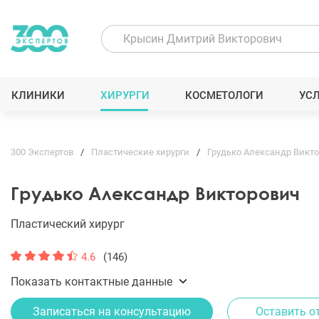
КЛИНИКИ
ХИРУРГИ
КОСМЕТОЛОГИ
УС
300 Экспертов
Пластические хирурги
Грудько Александр Викт
Грудько Александр Викторович
Пластический хирург
4.6
(146)
Показать контактные данные
Записаться на консультацию
Оставить о