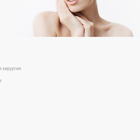
я хирургия
я