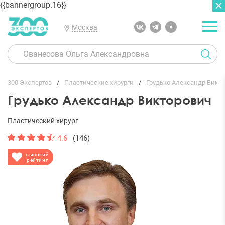
{{bannergroup.16}}
Москва
ГЛАВНАЯ
ОТЗЫВЫ
300 Экспертов
Пластические хирурги
Грудько Александр Викт
Грудько Александр Викторович
Пластический хирург
4.6
(146)
высокий
рейтинг