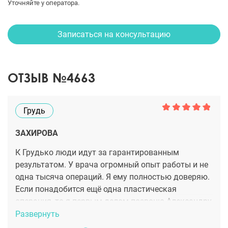
Уточняйте у оператора.
Записаться на консультацию
ОТЗЫВ №4663
Грудь
ЗАХИРОВА
К Грудько люди идут за гарантированным
результатом. У врача огромный опыт работы и не
одна тысяча операций. Я ему полностью доверяю.
Если понадобится ещё одна пластическая
операция, то я первым делом позвоню Александру
Викторовичу. Надеюсь что он меня запомнил)
Развернуть
Операцию по груди сделал по самым