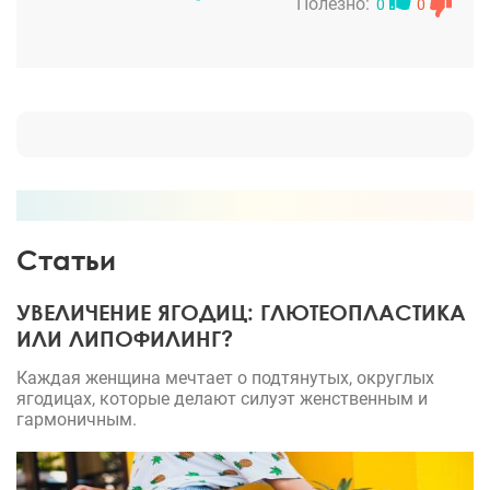
невероятно женственной и уверенной. Александр
Полезно:
0
0
Викторович - настоящий волшебник, его подход к
работе- пример профессионализма и заботы.
Рекомендую всем, кто хочет вернуть себе
красоту!)
Статьи
УВЕЛИЧЕНИЕ ЯГОДИЦ: ГЛЮТЕОПЛАСТИКА
ИЛИ ЛИПОФИЛИНГ?
Каждая женщина мечтает о подтянутых, округлых
ягодицах, которые делают силуэт женственным и
гармоничным.