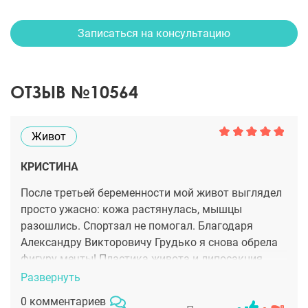
Записаться на консультацию
ОТЗЫВ №10564
Живот
КРИСТИНА
После третьей беременности мой живот выглядел
просто ужасно: кожа растянулась, мышцы
разошлись. Спортзал не помогал. Благодаря
Александру Викторовичу Грудько я снова обрела
фигуру мечты! Пластика живота и липосакция
талии дали невероятный результат. Теперь у меня
Развернуть
плоский живот, тонкая талия, и я чувствую себя
0 комментариев