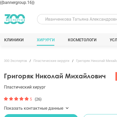
{{bannergroup.16}}
КЛИНИКИ
ХИРУРГИ
КОСМЕТОЛОГИ
УС
300 Экспертов
Пластические хирурги
Григоряк Николай Михай
Григоряк Николай Михайлович
Пластический хирург
5
(26)
Показать контактные данные