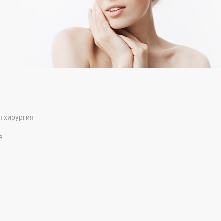
я хирургия
я