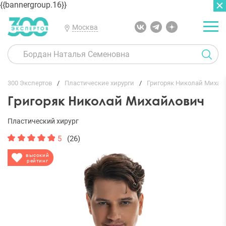
{{bannergroup.16}}
Москва
ГЛАВНАЯ
ОТЗЫВЫ
300 Экспертов
Пластические хирурги
Григоряк Николай Михай
Григоряк Николай Михайлович
Пластический хирург
5
(26)
высокий
рейтинг