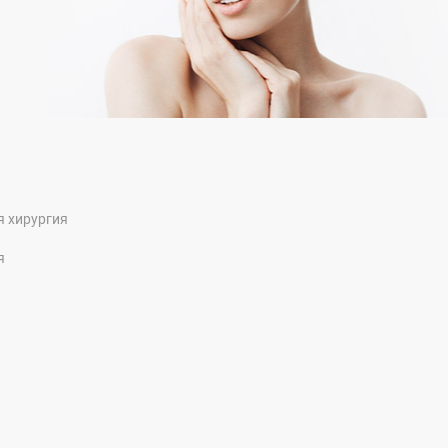
я хирургия
я