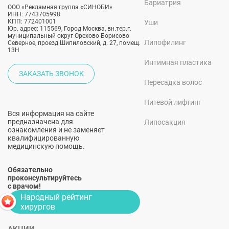
Бариатрия
ООО «Рекламная группа «СИНОБИ»
ИНН: 7743705998
КПП: 772401001
Уши
Юр. адрес: 115569, Город Москва, вн.тер.г.
муниципальный округ Орехово-Борисово
Липофилинг
Северное, проезд Шипиловский, д. 27, помещ.
13Н
Интимная пластика
ЗАКАЗАТЬ ЗВОНОК
Пересадка волос
Нитевой лифтинг
Вся информация на сайте
предназначена для
Липосакция
ознакомления и не заменяет
квалифицированную
медицинскую помощь.
Обязательно
проконсультируйтесь
с врачом!
Народный рейтинг
хирургов
АКЦИИ